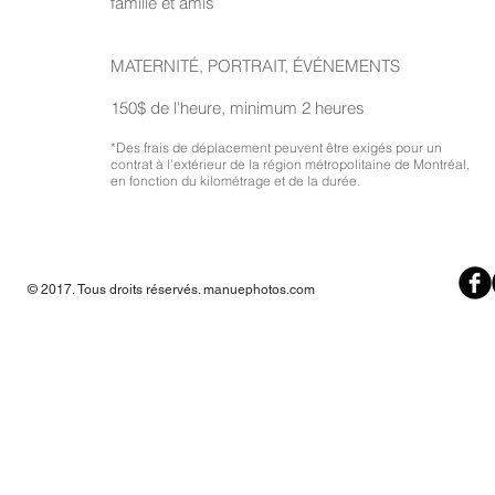
famille et amis
MATERNITÉ, PORTRAIT, ÉVÉNEMENTS
150$ de l'heure, minimum 2 heures
*Des frais de déplacement peuvent être exigés pour un
contrat à l'extérieur de la région métropolitaine de Montréal,
en fonction du kilométrage et de la durée.
© 2017. Tous droits réservés. manuephotos.com